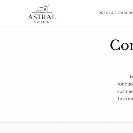
PRESTATIONS
PR
Con
L
fonctio
sur mes
bois ma