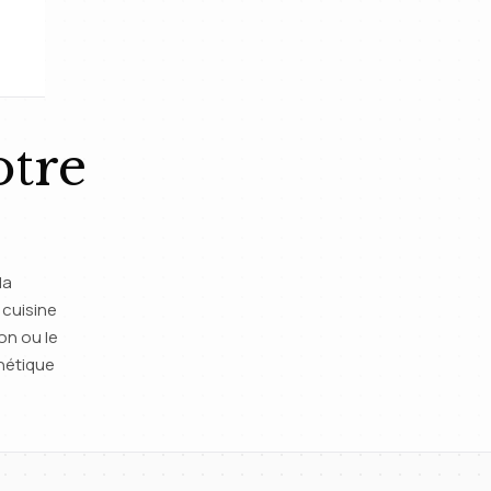
otre
la
 cuisine
on ou le
thétique