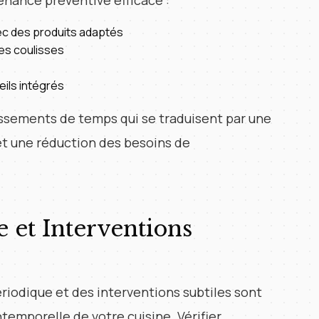
enance préventive efficace :
ec des produits adaptés
des coulisses
eils intégrés
issements de temps qui se traduisent par une
et une réduction des besoins de
 et Interventions
riodique et des interventions subtiles sont
ntemporelle de votre cuisine. Vérifier