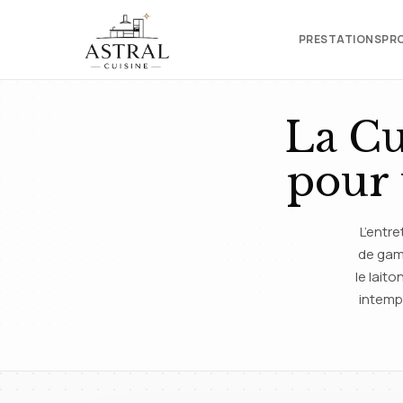
PRESTATIONS
PR
La Cu
pour 
L’entre
de gam
le lait
intemp