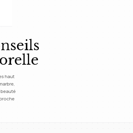
nseils
orelle
nes haut
marbre,
a beauté
pproche